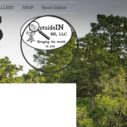
LLERY
SHOP
Book Online
S